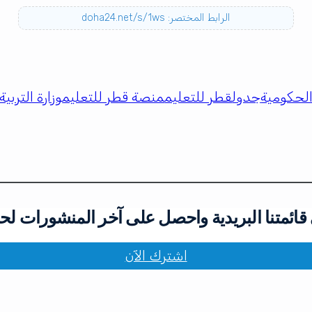
الرابط المختصر: doha24.net/s/1ws
لحكومية
جدول
قطر للتعليم
منصة قطر للتعليم
وزارة التربية
ائمتنا البريدية واحصل على آخر المنشورات لح
اشترك الآن