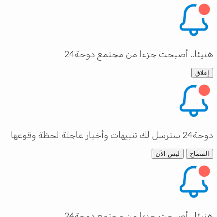
هنيئا.. أصبحت جزءا من مجتمع دوحة24
إغلاق
دوحة24 سترسل لك تنبيهات وأخبار عاجلة لحظة وقوعها
السماح
ليس الآن
هنيئا.. أصبحت جزءا من مجتمع دوحة24