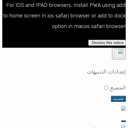
For IOS and IPAD browsers, Install PWA using add
to home screen in ios safari browser or add to dock
option in macos safari browser
Dismiss this notice.
إعدادات التنبيهات
الجميع
تحديث