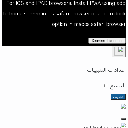
For IOS and IPAD browsers, Install PWA using ad
to home screen in ios safari browser or add to doc
option in macos safari browse
Dismiss this notice.
دادات التنبيهات
لجميع
تحديث