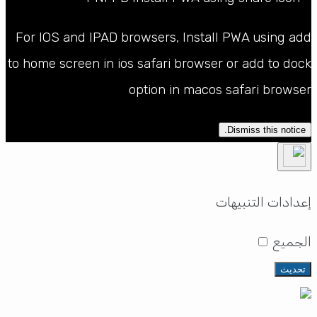
For IOS and IPAD browsers, Install PWA using add
to home screen in ios safari browser or add to dock
option in macos safari browser
Dismiss this notice.
إعدادات التنبيهات
الجميع
تحديث