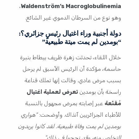
،
Waldenström’s Macroglobulinemia
وهو نوع من السرطان الدموي غير الشائع.
دولة أجنبية وراء اغتيال رئيسٍ جزائري؟:
“بومدين لم يمت ميتة طبيعية”
خلال اللقاء، تحدثت زهرة ظريف بيطاط بنبرة
حاسمة، مؤكدة أن الرئيس الأسبق لم يرحل
بسبب مرض عادي. وقالت إنها تملك قناعة
راسخة بأن بومدين
تعرض لعملية اغتيال
مُقنّعة
عبر إصابته بمرض مجهول بالنسبة
للأطباء الجزائريين آنذاك. وأوضحت:
“هواري
بومدين لم يمت وفاة طبيعية. لقد كانوا يريدون
التخلص منه، وقد نجحوا في ذلك”
.