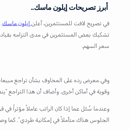
أبرز تصريحات إيلون ماسك..
في تصريح لافت للمستثمرين، أعلن
إيلون ماسك
ع
تشكيك بعض المستثمرين في مدى التزامه بقيادة 
سعر السهم.
وفي معرض رده على المخاوف بشأن تراجع مبيعات ت
وقوية في أماكن أخرى. وأضاف أن هذا التراجع “ي
وعندما سُئل عما إذا كان الراتب عاملاً مؤثراً في ق
الجلوس هناك متأملاً في إمكانية طردي”. كما وصف