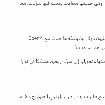
ة، وهي جميعها مجالات يمتلك فيها شركات، مما
أكد ماسك استمراره في رفع دعوى قضائية ضد شركة OpenAI، مذكراً بأنه ابتكر اسم الشركة وموّل أول 50 مليون دولار لها. وشبّه ما حدث مع OpenAI
مل، هذا ما حدث”.
ا وتحويلها إلى شركة ربحية، مشككاً في نوايا
ائرات بدون طيار، بل تبني الصواريخ والأقمار