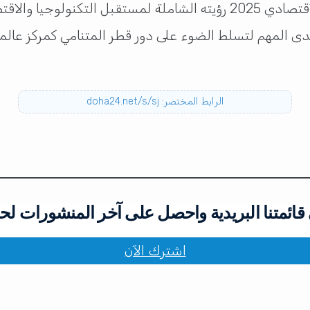
تعكس تصريحات إيلون ماسك في منتدى قطر الاقتصادي 2025 رؤيته الشاملة لم
تدى المهم لتسلط الضوء على دور قطر المتنامي كمركز عالمي ل
الرابط المختصر: doha24.net/s/sj
ائمتنا البريدية واحصل على آخر المنشورات لح
اشترك الآن