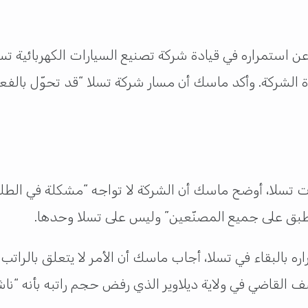
ن استمراره في قيادة شركة تصنيع السيارات الكهربائية ت
الشركة. وأكد ماسك أن مسار شركة تسلا “قد تحوّل بالف
سلا، أوضح ماسك أن الشركة لا تواجه “مشكلة في الطلب”،
نطبق على جميع المصنّعين” وليس على تسلا وحدها.
راره بالبقاء في تسلا، أجاب ماسك أن الأمر لا يتعلق بالراتب
 القاضي في ولاية ديلاوير الذي رفض حجم راتبه بأنه “ناشط