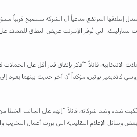
ت ستارلينك، التي تُوفر الإنترنت عريض النطاق للعملاء على
لانتخابية، قائلاً: “أفكر بإنفاق قدر أقل على الحملات ف
وسي فلاديمير بوتين، مؤكداً أن آخر حديث بينهما يعود 
ت ضده وضد شركاته، قائلاً: “إنهم على الجانب الخطأ من ال
د بعض وسائل الإعلام التقليدية التي بررت أعمال التخريب وال