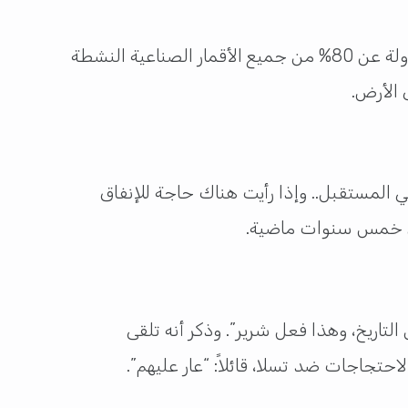
وأشاد بالأرقام التي تحققها سبيس إكس بفضل معدل إطلاقها المرتفع، مدعياً أن الشركة ستصبح قريباً مسؤولة عن 80% من جميع الأقمار الصناعية النشطة
 الأرض.
ي المستقبل.. وإذا رأيت هناك حاجة للإنفاق
إلى خمس سنوات ماضية.
تاريخ، وهذا فعل شرير”. وذكر أنه تلقى
احتجاجات ضد تسلا، قائلاً: “عار عليهم”.