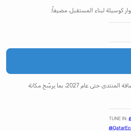
وار كوسيلة لبناء المستقبل، مضيفاً:
بين المدينة الإعلامية قطر ومجموعة بلومبرغ لاستضافة المنتدى حتى عام 2027، بما يرسّخ مكانة
TUNE IN:
@QatarEc