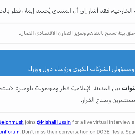
 الخارجية، فقد أشار إلى أن المنتدى يُجسد إيمان قطر بالح
ق بيئة تسمح بالتفاهم وتعزيز التعاون الاقتصادي الفعال.
نوات
تثمرين وصناع القرار.
@elonmusk
joins
@MishalHusain
for a live virtual interview a
onForum
. Don’t miss their conversation on DOGE, Tesla, Spa