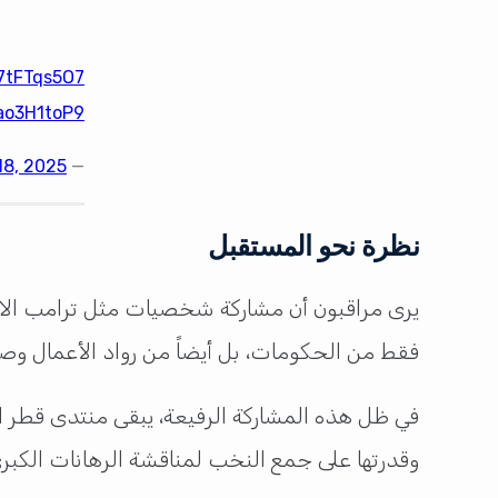
17tFTqs5O7
Aao3H1toP9
18, 2025
— QatarEconForum (@QatarEconForum)
نظرة نحو المستقبل
يرى مراقبون أن مشاركة شخصيات مثل ترامب الا
فقط من الحكومات، بل أيضاً من رواد الأعمال وصنّا
في ظل هذه المشاركة الرفيعة، يبقى منتدى قطر ال
وقدرتها على جمع النخب لمناقشة الرهانات الكبرى للمرحلة 