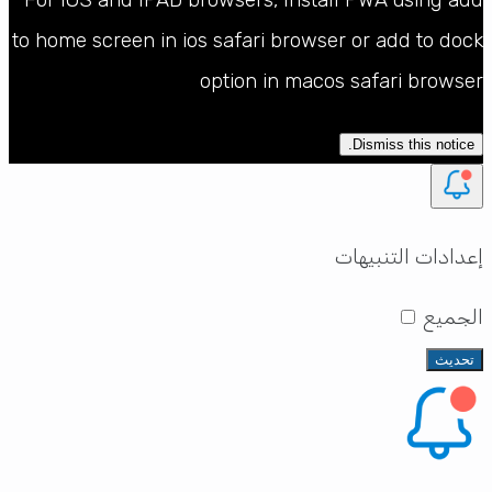
For IOS and IPAD browsers, Install PWA using add
to home screen in ios safari browser or add to dock
option in macos safari browser
Dismiss this notice.
إعدادات التنبيهات
الجميع
تحديث