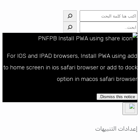
البحث
البحث
For IOS and IPAD browsers, Install PWA using add
to home screen in ios safari browser or add to dock
option in macos safari browser
Dismiss this notice.
إعدادات التنبيهات