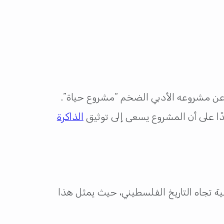
براهيم نصر الله في لقاء خاص مع “دوحة 24” خلال فعاليات معرض الدوحة الدولي للكتاب 2025، عن مشروعه الأدبي الضخم “مشروع حياة”.
الذاكرة
 تجاه التاريخ الفلسطيني، حيث يمثل هذا