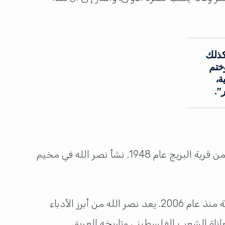
كذلك
ختم
ة،
”.
هو أديب وشاعر وروائي فلسطيني وُلد في عمّان، الأردن عام 1954 لأبوين فلسطينيين هُجّرا من قرية البريج عام 1948. نشأ نصر الله في مخيم
عمل في بداية حياته المهنية كمعلم في السعودية، ثم عاد إلى الأردن ليعمل في الصحافة قبل أن يتفرغ للكتابة منذ عام 2006. يعد نصر الله من أبرز الأدباء
عاناة الشعب الفلسطيني وتاريخه العريق.