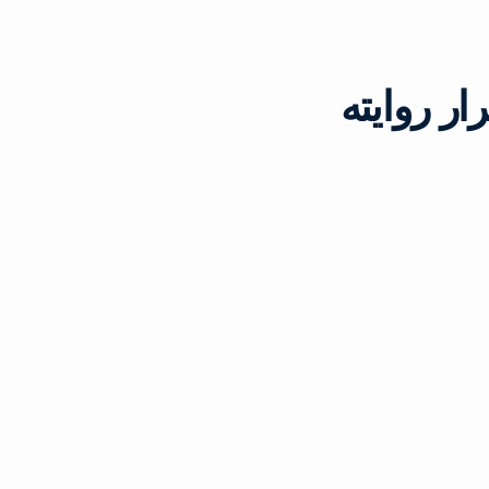
 يكشف لـ “دوحة 24” أسرار روايته