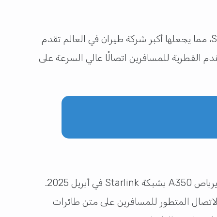
على بعد خطوات قليلة من تزويد كامل أسطول طائراتها من طراز بوينغ 777 بتقنية Starlink، مما يجعلها أكبر شركة طيران في العالم تقدم
قلة باستخدام هذه التقنية، تقدم القطرية للمسافرين اتصالًا عالي السرعة على
في تجهيز أسطول طائراتها من طراز إيرباص A350 بشبكة Starlink في أبريل 2025.
اتصال المتطور للمسافرين على متن طائرات