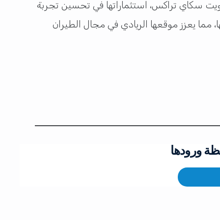
رية، التي حصلت على جائزة أفضل شركة طيران في العالم لعام 2024 وفقًا لتصويت سكاي تراكس، استثماراتها في تحسين تجربة
، مما يعزز موقعها الريادي في مجال الطيران
ظة ورودها