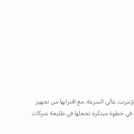
الخطوط الجوية القطرية في ريادتها لقطاع الطيران من خلال تزويد أسطول طائراتها بتقنية Starlink للإنترنت عالي السرعة. مع اقترابها من تجهيز
جميع طائرات بوينغ 777، تواصل الناقلة الوطنية تقدمها بتوسيع هذه الخدمة لتشمل طائرات إيرباص A350 في خطوة مبتكرة تجعلها في طليعة شركات