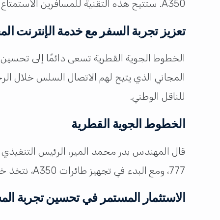
A350. ستتيح هذه التقنية للمسافرين الاستمتاع بالإنترنت فائق السرعة للبث والألعاب والعمل بسلاسة خلال رحلاتهم الطويلة.
تعزيز تجربة السفر مع خدمة الإنترنت الم
الخطوط الجوية القطرية تسعى دائمًا إلى تحسين 
المجاني الذي يتيح لهم الاتصال السلس خلال الر
للناقل الوطني.
الخطوط الجوية القطرية
قال المهندس بدر محمد المير، الرئيس التنفيذي
777، ومع البدء في تجهيز طائرات A350، نتخذ خطوة مبتكرة أخرى نحو إعادة تعريف الاتصال في الأجواء.”
الاستثمار المستمر في تحسين تجربة الم