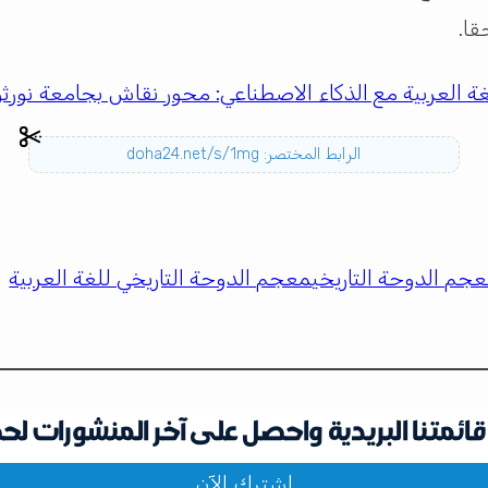
قا.
ة العربية مع الذكاء الاصطناعي: محور نقاش بجامعة نورث
الرابط المختصر: doha24.net/s/1mg
جم الدوحة التاريخي
معجم الدوحة التاريخي للغة العربية
ائمتنا البريدية واحصل على آخر المنشورات لح
اشترك الآن