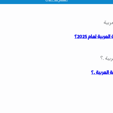
بية لعام 2025؟
العربية .؟