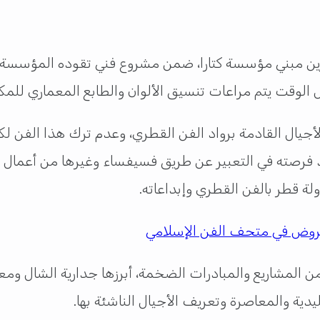
تُزين مبني مؤسسة كتارا، ضمن مشروع فني تقوده المؤسسة 
س الوقت يتم مراعات تنسيق الألوان والطابع المعماري للمكا
أجيال القادمة برواد الفن القطري، وعدم ترك هذا الفن ل
خذ فرصته في التعبير عن طريق فسيفساء وغيرها من أعمال 
لة قطر بالفن القطري وإبداعاته.
عروض في متحف الفن الإسلامي
من المشاريع والمبادرات الضخمة، أبرزها جدارية الشال وم
يدية والمعاصرة وتعريف الأجيال الناشئة بها.