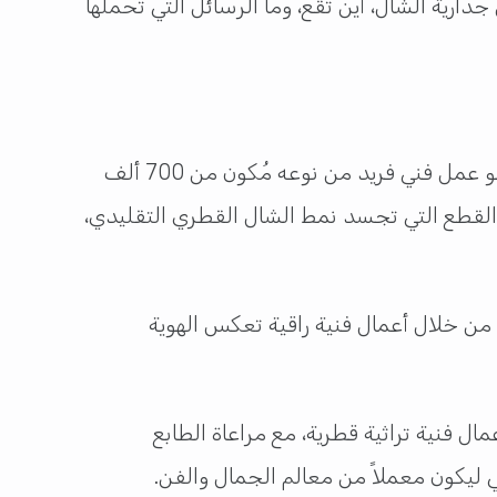
ية الشال، أين تقع، وما الرسائل التي تحملها
كشفت المؤسسة العامة للحي الثقافي (كتارا) عن العمل الفني الفريد من نوعه ممثل في “جدارية الشال”، فهو عمل فني فريد من نوعه مُكون من 700 ألف
ي تُزين واجهة قبة الثريا الفلكية في المبني رقم 41 في كتارا، وهي القطع التي تجسد نمط الشال القطري التقليدي،
من خلال أعمال فنية راقية تعكس الهوية
ال فنية تراثية قطرية، مع مراعاة الطابع
 ليكون معملاً من معالم الجمال والفن.