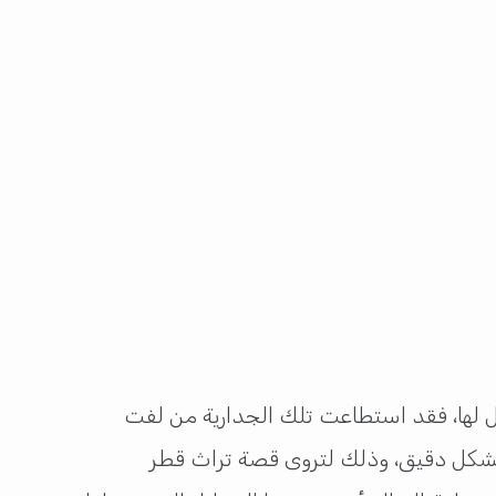
ل لها، فقد استطاعت تلك الجدارية من لفت
لمكونة منها، فقد نسجت بأكثر من 700 الف قطعة صغير وبشكل دقيق، وذلك لتروى قصة تراث قطر