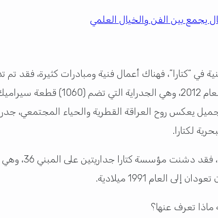
ال يجمع بين الفن والخيال العلمي
 في “كتارا”، فهناك أعمال فنية ومبادرات كثيرة، فقد تم 
التشكيلي القطري “جاسم زيني” والذي ت
والأمر لا يتوقف ع
لى العام 1991 ميلادية.