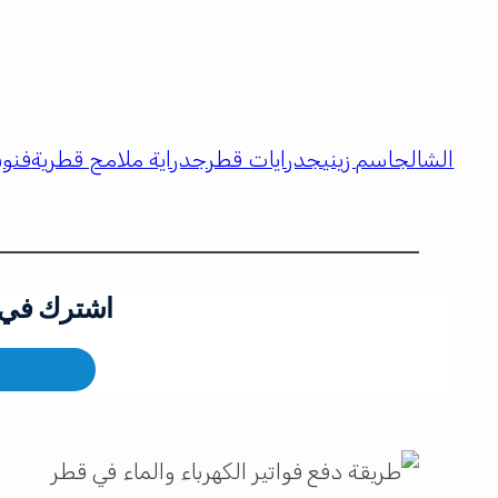
الشال
جاسم زيني
جدرايات قطر
جدراية ملامح قطرية
فنون
اشترك في ق