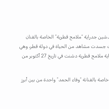
تدشين جدراية “ملامح قطرية” الخاصة بالفنان
وفي في العام 2012، وهي الجدراية التي تضم (1060) قطعة سيراميك جسدت مشاهد من الحياة في دولة قطر، وهي
تظهر على شكل فتاة تُخيط ثوب طفل في مشهد جميل يعكس روح العراقة القطرية والحياء المجتمعي، جدراية ملامح قطرية دشنت في تاريخ 27 أكتوبر من
ند جدراية الشال وملامح قطرية، فقد دشنت مؤسسة كتارا جداريتين على المبني 36، وهي خاصة بالفنانة “وفاء الحمد” واحدة من بين أبرز