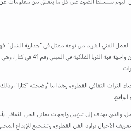
ليوم سنسلط الضوء على كل ما يتعلق من معلومات عن جدار
قطعة فسيفساء مرصوصة بشكل دقيق، وه
اث.
التراث الثقافي القطري، وهذا ما أوضحته “كتارا”، وذلك 
الواقع.
ل، والذي يهدف إلى تنزيين واجهات بماني الحي الثفاقي بأعم
تعريف الأجيال براود الفن القطري، وتشجيع للإبداع المحلي