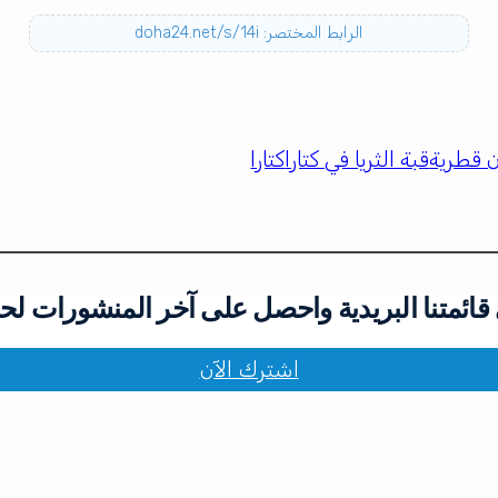
الرابط المختصر: doha24.net/s/14i
 قطرية
قبة الثريا في كتارا
كتارا
ائمتنا البريدية واحصل على آخر المنشورات لح
اشترك الآن