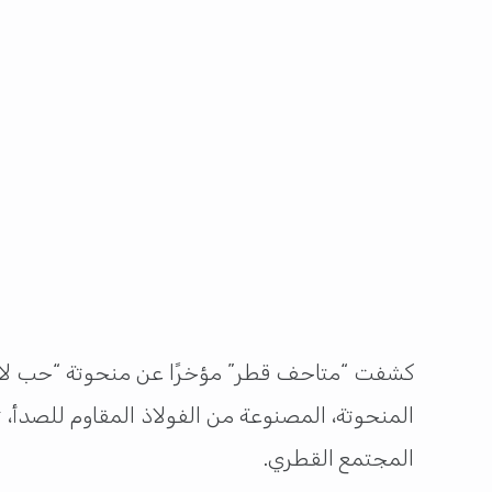
كشفت “متاحف قطر” مؤخرًا عن منحوتة “حب لانهائ
المجتمع القطري.