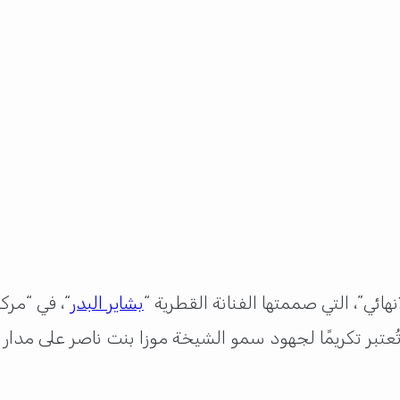
ي”، التي صممتها الفنانة القطرية “
بشاير البدر
“، في “مرك