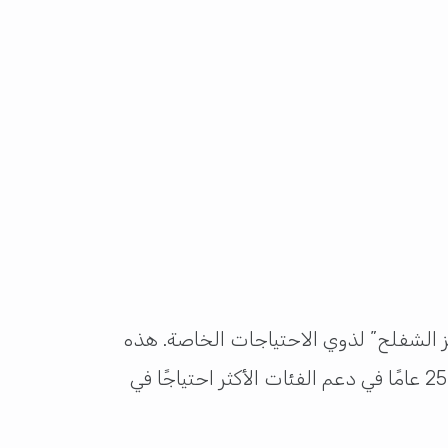
ز الشفلح” لذوي الاحتياجات الخاصة. هذه
المنحوتة، المصنوعة من الفولاذ المقاوم للصدأ، تُعتبر تكريمًا لجهود سمو الشيخة موزا بنت ناصر على مدار 25 عامًا في دعم الفئات الأكثر احتياجًا في