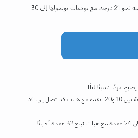
كما سجلت محطة الغويرية أدنى درجة حرارة لصباح اليوم بواقع 14 درجة مئوية، فيما بلغت الحرارة في الدوحة نحو 21 درجة، مع توقعات بوصولها إلى 30
 باردًا نسبيًا ليلًا.
وتكون الرياح جنوبية غربية بسرعة تتراوح بين 5 و15 عقدة في البداية، ثم تتحول ظهرًا إلى شمالية غربية بسرعة بين 10 و20 عقدة مع هبات قد تصل إلى 30