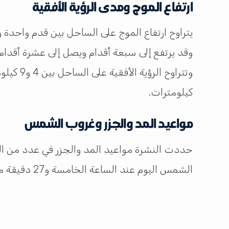
ارتفاع الموج ومدى الرؤية الأفقية
يتراوح ارتفاع الموج على الساحل بين قدم واحدة وث
وقد يرتفع إلى سبعة أقدام ويصل إلى عشرة أقدام
كيلومترات.
مواعيد المد والجزر وغروب الشمس
حددت النشرة مواعيد المد والجزر في عدد من ال
الشمس اليوم عند الساعة الخامسة و27 دقيقة مساءً، معلنة نهاية يوم تتسم أجواؤه بالتقلب النسبي بين الاعتدال ونشاط الرياح.