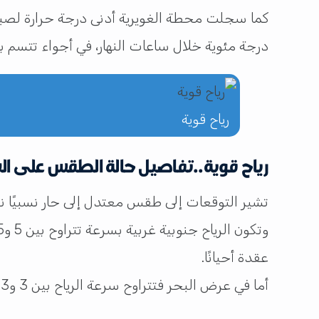
درجة مئوية خلال ساعات النهار، في أجواء تتسم بالاع
رياح قوية
رياح قوية..تفاصيل حالة الطقس على ال
تشير التوقعات إلى طقس معتدل إلى حار نسبيًا نهارً
عقدة أحيانًا.
أما في عرض البحر فتتراوح سرعة الرياح بين 3 و13 عقدة، قبل أن تتحول إلى شمالية غربية بسرعة قد تصل إلى 24 عقدة مع هبات تبلغ 32 عقدة أحيانًا.