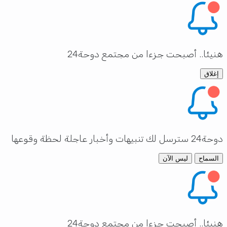
هنيئا.. أصبحت جزءا من مجتمع دوحة24
إغلاق
دوحة24 سترسل لك تنبيهات وأخبار عاجلة لحظة وقوعها
السماح
ليس الآن
هنيئا.. أصبحت جزءا من مجتمع دوحة24