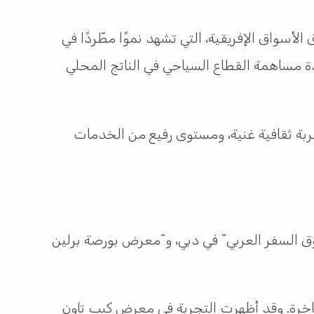
سواق الإفريقية، التي تشهد نموًا مطّردًا في
ي تهدف إلى تنويع مصادر الدخل وزيادة مساهمة القطاع السياحي في الناتج المحلي
ربة ثقافية غنية، ومستوى رفيع من الخدمات
ق السفر العربي” في دبي، و”معرض بورصة برلين
الفاخرة. وقد أظهرت التجربة في معرض كيب تاون