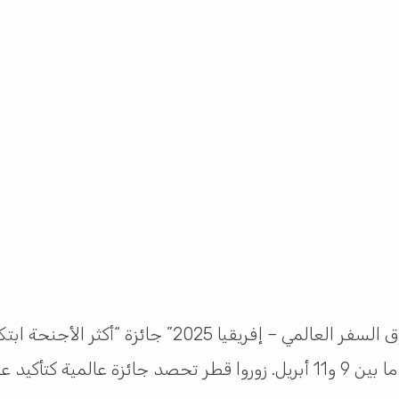
” المشارك في معرض “سوق السفر العالمي – إفري
تاون الدولي للمؤتمرات بجنوب إفريقيا في الفترة ما بين 9 و11 أبريل. زوروا