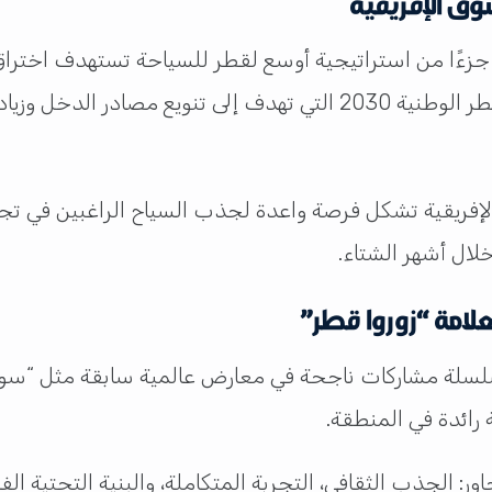
ءًا من استراتيجية أوسع لقطر للسياحة تستهدف اختراق الأ
حركة السفر. وتأتي هذه الخطوة تماشياً مع رؤية قطر الوطنية 2030 الت
لإفريقية تشكل فرصة واعدة لجذب السياح الراغبين في تج
لال أشهر الشتاء.
لامة “زوروا قطر”
لسلسلة مشاركات ناجحة في معارض عالمية سابقة مثل “سو
رائدة في المنطقة.
اور: الجذب الثقافي، التجربة المتكاملة، والبنية التحتية 