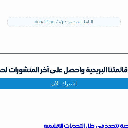
الرابط المختصر: doha24.net/s/p7
ائمتنا البريدية واحصل على آخر المنشورات لح
اشترك الآن
يجية تتجدد في ظل التحديات الإقليمية