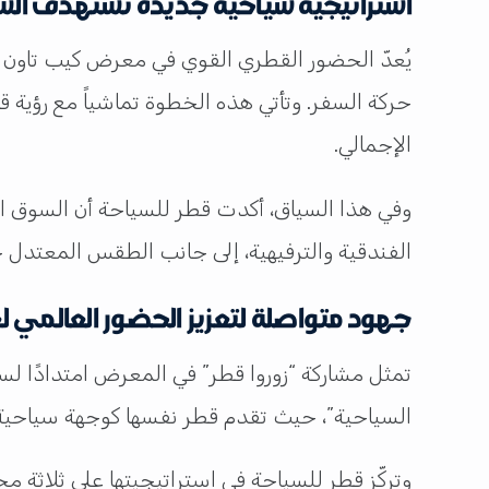
يُعدّ الحضور القطري القوي في معرض كيب تاون جز
الإجمالي.
وفي هذا السياق، أكدت قطر للسياحة أن السوق ا
الفندقية والترفيهية، إلى جانب الطقس المعتدل خ
جهود متواصلة لتعزيز الحضور العالمي لع
تمثل مشاركة “زوروا قطر” في المعرض امتدادًا 
السياحية”، حيث تقدم قطر نفسها كوجهة سياحية 
وتركّز قطر للسياحة في استراتيجيتها على ثلاثة مح