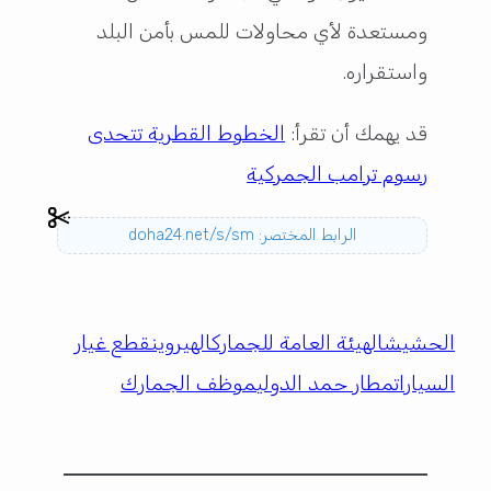
ومستعدة لأي محاولات للمس بأمن البلد
واستقراره.
قد يهمك أن تقرأ:
الخطوط القطرية تتحدى
رسوم ترامب الجمركية
الرابط المختصر: doha24.net/s/sm
الحشيش
الهيئة العامة للجمارك
الهيروين
قطع غيار
السيارات
مطار حمد الدولي
موظف الجمارك