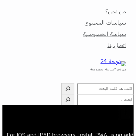
من نحن؟
سياسات المحتوى
سياسة الخصوصية
اتصل بنا
من نحن؟
سياسة الخصوصية
البحث
البحث
For IOS and IPAD browsers, Install PWA using add