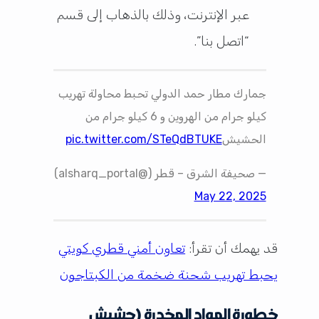
عبر الإنترنت، وذلك بالذهاب إلى قسم
“اتصل بنا”.
جمارك مطار حمد الدولي تحبط محاولة تهريب
كيلو جرام من الهروين و 6 كيلو جرام من
الحشيش
pic.twitter.com/STeQdBTUKE
— صحيفة الشرق – قطر (@alsharq_portal)
May 22, 2025
قد يهمك أن تقرأ:
تعاون أمني قطري كويتي
يحبط تهريب شحنة ضخمة من الكبتاجون
خطورة المواد المخدرة (حشيش