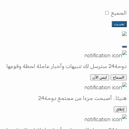
الجميع
تحديث
دوحة24 سترسل لك تنبيهات وأخبار عاجلة لحظة وقوعها
السماح
ليس الآن
هنيئا.. أصبحت جزءا من مجتمع دوحة24
إغلاق