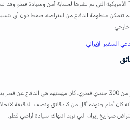
لأخير الذي لم تتمكن منظومة الدفاع من اعتراضه، صفط دون أي يت
خارجي.
عي السفير الإيراني
ائق
هذا وقد شاركة عملية التصدي لصواريخ إيران أكثر من 300 جندي قطري، كان مهمت
، أنه كان أمام جنوده أقل من 3 دقائق ونصف
عتراض صواريخ إيران التي تريد انتهاك سيادة أراضي قطر.