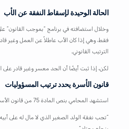
الحالة الوحيدة لإسقاط النفقة عن الأب
وخلال استضافته في برنامج “بموجب القانون” على ق
فقط، وهي إذا كان الأب عاطلاً عن العمل وغير قادر م
الترتيب القانوني.
لكن، إذا ثبت أيضًا أن الجد معسر وغير قادر على ا
قانون الأسرة يحدد ترتيب المسؤوليات
استشهد المحامي بنص المادة 75 من قانون الأسرة القطري رقم 22 لسنة 2006، والتي تنص على أن:
“تجب نفقة الولد الصغير الذي لا مال له على أبيه
بنجاح معتاد”.