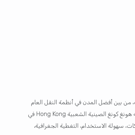
، من بين أفضل المدن في أنظمة النقل العام
العالم عالمياً وعربياً، فقد أتت الدوحة في الترتيب العاشر وأبو ظبي في الترتيب الرابع، في حين تصدرت مدينة هونغ كونغ الصينية الشعبية Hong Kong في
ات، سهولة الاستخدام، التغطية الجغرافية،