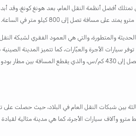
الحديثة والمتطورة، والتي هي العمود الفقري لشبكة الن
 المدينة أكثر من 1.200 خط حافلات و27 خط مترو وآلاف سيارات الأجرة، كما هي مدين