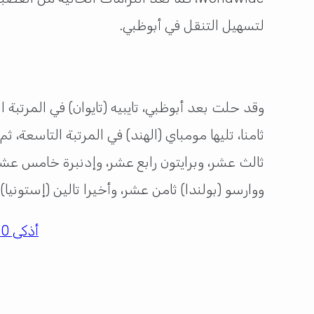
لتسهيل التنقل في أبوظبي.
وقد حلت بعد أبوظبي، تايبيه (تايوان) في المرتبة 
ثامنا، تليها مومباي (الهند) في المرتبة التاسعة، 
ثالث عشر، وبرايتون رابع عشر، وإدنبرة خامس عشر 
ووارسو (بولندا) ثامن عشر، وأخيرا تالين (إستونيا) في
أذكى 10 مدن عربية لعام 2025.. تعرف على ترتيب مشيرب قلبة الدوحة؟