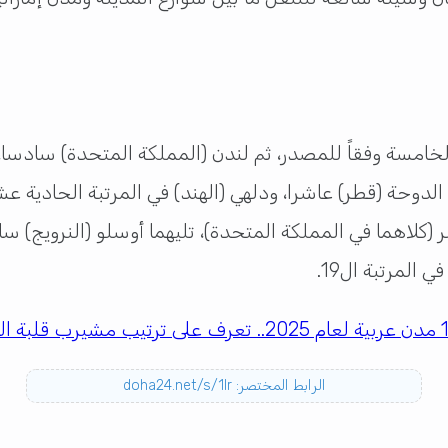
الخامسة وفقاً للمصدر، ثم لندن (المملكة المتحدة) سادسا، و
ثم الدوحة (قطر) عاشرا، ودلهي (الهند) في المرتبة الحادية 
(كلاهما في المملكة المتحدة)، تليهما أوسلو (النرويج) س
 المرتبة ال19.
الرابط المختصر: doha24.net/s/1lr