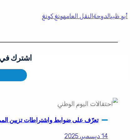
أبو ظبي
الدوحة
النقل العام
هونغ كونغ
اشترك في ق
تعرّف على ضوابط واشتراطات تزيين المركبات
14 ديسمبر، 2025