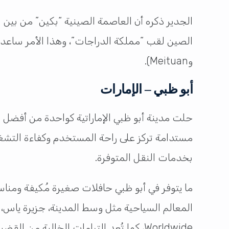
الجدير ذكره أن العاصمة الصينية “بكين” من بين 
وMeituan).
أبو ظبي – الإمارات
حلت مدينة أبو ظبي الإماراتية كواحدة من أفضل ال
بخدمات النقل المتوفرة.
ما يتوفر في أبو ظبي حافلات صغيرة مُكيفة ومنا
Worldwide، كما تُعد الترامات الخالية من القضبان وسيلة شائعة للتنقل ما بين شوارع المدينة ومدن إماراتية أخرى، وننصحك باستخدام تطبيق