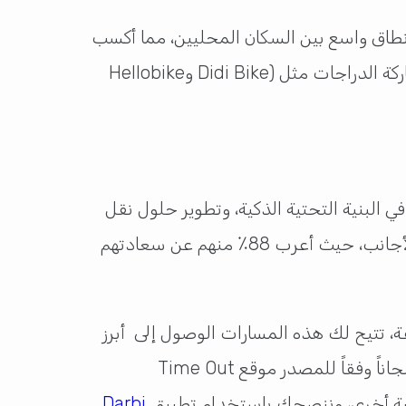
ى نطاق واسع بين السكان المحليين، مما أكسب
الصين لقب “مملكة الدراجات”، وهذا الأمر ساعد في انتعاش هذا النوع من المواصلات بفضل خدمات مشاركة الدراجات مثل (Didi Bike وHellobike
ي البنية التحتية الذكية، وتطوير حلول نقل
مستدامة تركز على راحة المستخدم وكفاءة التشغيل، وهو الأمر الذى انعكس على رضا السكان المحليين والأجانب، حيث أعرب 88٪ منهم عن سعادتهم
 مختلفة، تتيح لك هذه المسارات الوصول إلى أبرز
المعالم السياحية مثل وسط المدينة، جزيرة ياس، جزيرة السعديات، جزيرة الجبيل والقناة الكبرى، وكل هذا مجاناً وفقاً للمصدر موقع Time Out
Darbi