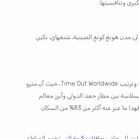
برى وتنافسيتها.
إلى مدن هونغ كونع الصينية، شنغهاي، بكين
تحتل مدينة الدوحة المرتبة العاشرة عالميًا ضمن تصنيف أفضل أنظمة النقل العام في العالم وفقاً لتصنيف وترتيب Time Out Worldwide، حيث أن مترو
 بسلاسة بين مطار حمد الدولي وأبرز معالم
المدين عبر محطات عصرية وحديثة التصميم، ويعكس هذا الأداء المتقدم مستوى رضا مرتفع عند السكان، فهذا ما عبر عنه أكثر من 83% من السكان
كروة
التي تخدم المناطق