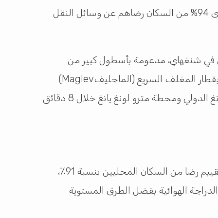
تحتل شنغهاي المركز الثاني عالميًا بين المدن التي تمتلك أفضل أنظمة النقل العام، بعد هونغ كونغ، وقد أبدى 94% من السكان رضاهم عن وسائل النقل
قل في شنغهاي، مدعومة بأسطول كبير من
الحافلات يصل إلى أكثر من 2000 خط، إضافة إلى توفر سيارات الأجرة والعبّارات، كما تتميز المدينة الصينية بقطار المغلف السريع (الماجليفMaglev)
المغناطيسي ، وهو أسرع قطار في العالم بسرعة تصل إلى 430 كم/س، والذي يقطع المسافة بين مطار بودونغ الدولي ومحطة مترو لونغ يانغ خلال 8 دقائق
تحتل بكين، ثاني أكبر مدينة في الصين، المرتبة الثالثة بين شبكات النقل العام في البلاد، حيث حصلت على تقييم رضا من السكان المحليين بنسبة 91٪،
ة مثالية لقيادة الدراجة الهوائية بفضل الطرق المستوية