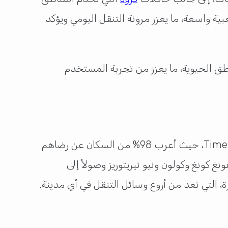
ة واسعة، ما يعزز مرونة التنقل اليومي ويؤكد
اطق الحيوية، ما يعزز من تجربة المستخدم
تحتل هونغ كونغ المرتبة الأولى عالميًا بين المدن التي تمتلك أفضل أنظمة النقل العام، بحسب تصنيف TimeOut، حيث أعرب 98% من السكان عن رضاهم
 قطارات MTR المكونة من 10 خطوط تغطي جزيرة هونغ كونغ وكولون ونيو تيريتوريز وصولاً إلى
، التي تعد من أروع وسائل التنقل في أي مدينة.