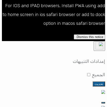
For IOS and IPAD browsers, Install PWA using ad
to home screen in ios safari browser or add to doc
option in macos safari browse
Dismiss this notice.
دادات التنبيهات
لجميع
تحديث