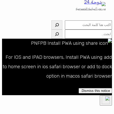
من نحن؟
سياسة الخصوصية
البحث
البحث
For IOS and IPAD browsers, Install PWA using add
to home screen in ios safari browser or add to dock
option in macos safari browser
Dismiss this notice.