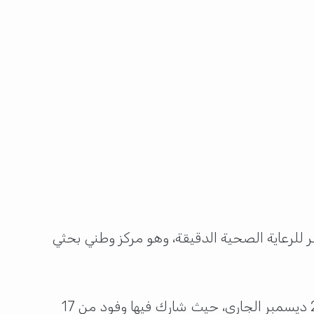
للرعاية الصحية الدقيقة، وهو مركز وطني بحثي
جاءت الورشة تحت عنوان “إطلاق برامج شاملة لتمكين الرعاية الصحية الدقيقة”، وذلك على مدار يومي 1 و2 ديسمبر الجاري، حيث شارك فيها وفود من 17