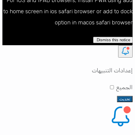
For IOS and IPAD browsers, Install PWA using add
to home screen in ios safari browser or add to dock
option in macos safari browser
Dismiss this notice.
إعدادات التنبيهات
الجميع
تحديث