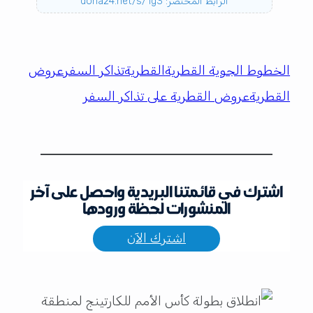
الرابط المختصر: doha24.net/s/1g3
الخطوط الجوية القطرية
القطرية
تذاكر السفر
عروض
القطرية
عروض القطرية على تذاكر السفر
اشترك في قائمتنا البريدية واحصل على آخر
المنشورات لحظة ورودها
اشترك الآن