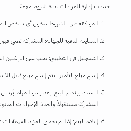
حددت إدارة المزادات عدة شروط مهمة:
الموافقة على الشروط: دخول أي شخص المزاد
المعاينة النافية للجهالة: المشاركة تعني قب
التسجيل في التطبيق: يجب على الراغبين المش
إيداع مبلغ التأمين: يتم إيداع مبلغ قابل للاسترداد بقيمة 5 آلاف ريال للأصناف أقل من 100 ألف ريال، و25 ألف ريال
السداد وإتمام البيع: بعد رسو المزاد، يُرس
المشاركة مستقبلاً، واتخاذ الإجراءات القانونية وفق 
إعادة البيع: إذا لم يحقق المزاد القيمة التق