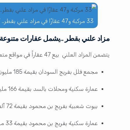
33 مركبة و47 عقارًا في مزاد علني بقطر.. كيف تشارك؟
مزاد علني بقطر ..يشمل عقارات متنوعة
يتضمن المزاد العلني بيع 47 عقاراً في مواقع متعددة، حيث تتراوح القيم بين آلاف الريالات إلى مئات الملايين:
مجمع فلل بفريج السودان بقيمة 185 مليون ريال، ويعد الأغلى بين العقارات المعروضة.
عمارة سكنية ومحلات بالسد بقيمة 166 مليون ريال، تشمل وحدات سكنية وتجارية.
بيوت شعبية بفريج بن محمود بقيمة 72 ألف ريال، مخصصة للمواطنين الراغبين في الاستثمار العقاري البسيط.
عمارة سكنية بفريج بن محمود بقيمة 33 مليون ريال، ومبنى تجاري بالريان بقيمة 17 مليون ريال، ومبنى بالعزيزية بقيمة 15 مليون ريال.