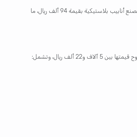
بالإضافة إلى ذلك، سيتم عرض سينما بقيمة 13 مليون ريال، ومصاعد كهربائية وأدراج بقيمة 5 ملايين ريال، ومصنع أنابيب بلاستيكية بقيمة 94 ألف ريال، ما