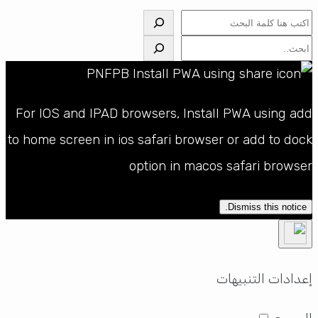
البحث
البحث
For IOS and IPAD browsers, Install PWA using add
to home screen in ios safari browser or add to dock
option in macos safari browser
Dismiss this notice.
إعدادات التنبيهات