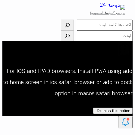
من نحن؟
سياسة الخصوصية
البحث
البحث
For IOS and IPAD browsers, Install PWA using add
to home screen in ios safari browser or add to dock
option in macos safari browser
Dismiss this notice.