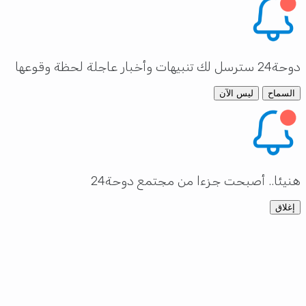
سل لك تنبيهات وأخبار عاجلة لحظة وقوعها
السماح
ليس الآن
نيئا.. أصبحت جزءا من مجتمع دوحة24
إغلاق