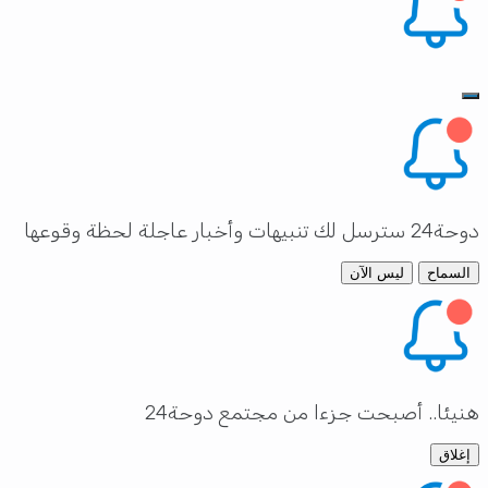
سل لك تنبيهات وأخبار عاجلة لحظة وقوعها
السماح
ليس الآن
نيئا.. أصبحت جزءا من مجتمع دوحة24
إغلاق