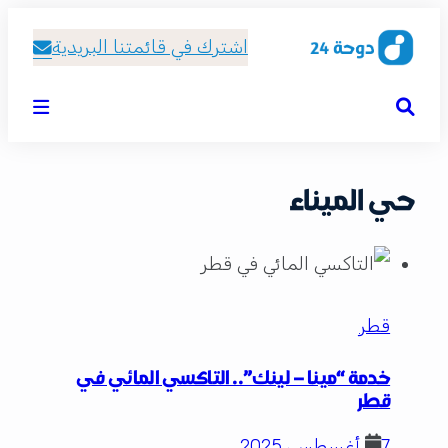
اشترك في قائمتنا البريدية
حي الميناء
قطر
خدمة “مينا – لينك”.. التاكسي المائي في
قطر
7 أغسطس، 2025