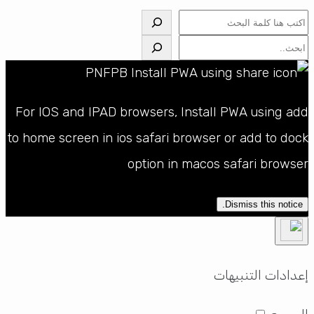
البحث
البحث
For IOS and IPAD browsers, Install PWA using add
to home screen in ios safari browser or add to dock
option in macos safari browser
Dismiss this notice.
إعدادات التنبيهات