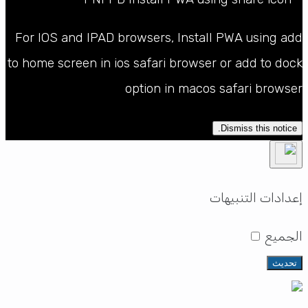
For IOS and IPAD browsers, Install PWA using add
to home screen in ios safari browser or add to dock
option in macos safari browser
Dismiss this notice.
إعدادات التنبيهات
الجميع
تحديث