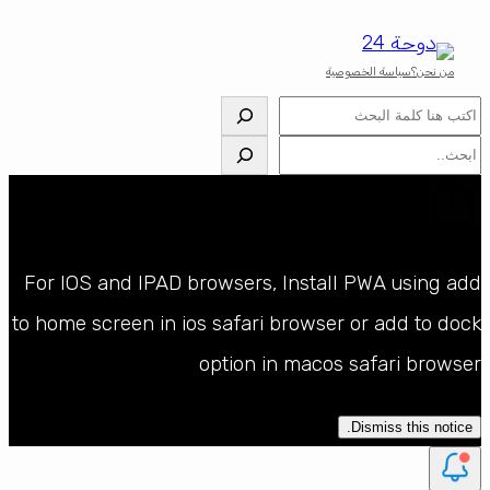
من نحن؟
سياسة الخصوصية
البحث
البحث
For IOS and IPAD browsers, Install PWA using add
to home screen in ios safari browser or add to dock
option in macos safari browser
Dismiss this notice.