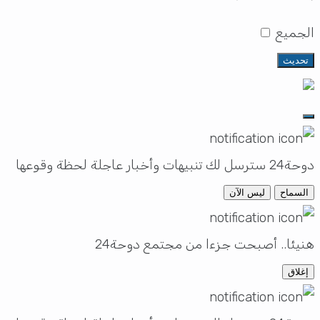
الجميع
تحديث
دوحة24 سترسل لك تنبيهات وأخبار عاجلة لحظة وقوعها
السماح
ليس الآن
هنيئا.. أصبحت جزءا من مجتمع دوحة24
إغلاق