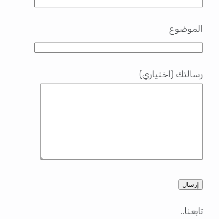
الموضوع
رسالتك (اختياري)
تابعنا..