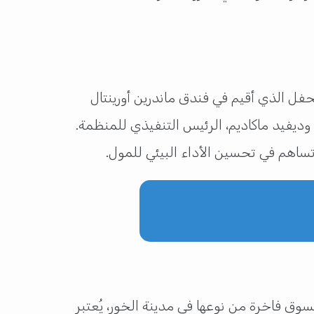
فل الذي أقيم في فندق ماندرين أورينتال
فيصلية في الرياض، المملكة العربية السعودية، بحضور الدكتور يونس الملا، رئيس مجلس إدارة MECS+R، وديفيد ماكاديم، الرئيس التنفيذي للمنظمة.
 تساهم في تحسين الأداء البيئي للمول.
 التجاري. كأول وجهة تسوق فاخرة من نوعها في مدينة الخور، يُعتبر