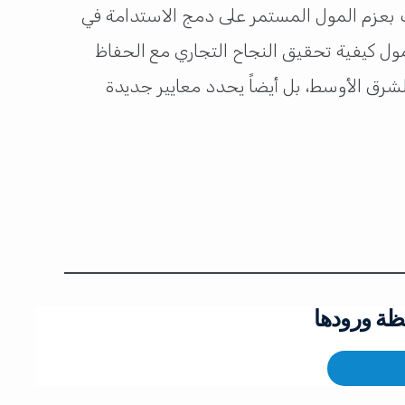
ئزة الفضية في التميز في الاستدامة في جوائز MECS+R MENA 2024 هو اعتراف بعزم المول المستمر على دمج الاستدامة في
مول كيفية تحقيق النجاح التجاري مع الحفاظ
لشرق الأوسط، بل أيضاً يحدد معايير جديدة
ظة ورودها