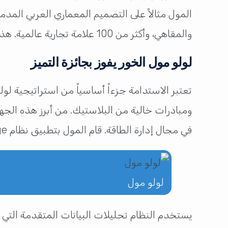
المول مثالاً على التصميم المعماري العربي المد
والمقاهي، وأكثر من 100 علامة تجارية عالمية. هذه الجائزة تضاف إلى سجل إنجازات المول وتُظهر كيف يمكن دمج الاستدامة مع النجاح التجاري.
لولو مول الخور يفوز بجائزة التميز
تعتبر الاستدامة جزءاً أساسياً من استراتيجية ل
في مجال إدارة الطاقة. قام المول بتطبيق نظام Honeywell Forge، وهو نظام قائم على السحابة يراقب ويعزز استهلاك الطاقة في الوقت الفعلي.
لولو مول
يستخدم النظام تحليلات البيانات المتقدمة التي 