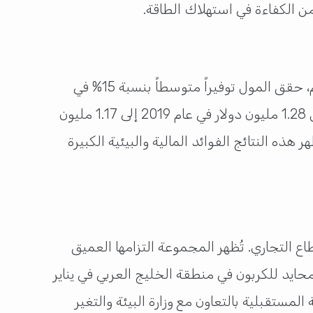
أسفرت جهود لولو مول الخور في تحسين كفاءة الطاقة عن نتائج رائعة. على مدار 18 شهراً من تطبيق النظام، حقق المول توفيراً متوسطاً بنسبة 15% في
استهلاك طاقة HVAC. هذا التوفير ساهم في تقليص التكاليف بشكل كبير، حيث انخفضت تكلفة الطاقة من 1.28 مليون دولار في عام 2019 إلى 1.17 مليون
20 إلى يوليو 2024، مما أدى إلى تحقيق وفورات قدرها 110,000 دولار. وتظهر هذه النتائج الفوائد المالية والبيئية الكبيرة
ع التجاري. تُظهر المجموعة التزامها العميق
حايد للكربون في منطقة الخليج العربي في يناير
، الذي نظمته مركز “إرثنا” للاستدامة المستقبلية بالتعاون مع وزارة البيئة والتغير