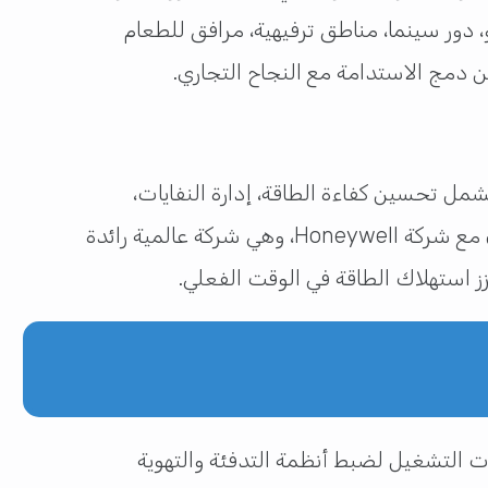
 دور سينما، مناطق ترفيهية، مرافق للطعام
مل تحسين كفاءة الطاقة، إدارة النفايات،
ومبادرات خالية من البلاستيك. من أبرز هذه الجهود هو نظام تحسين كفاءة الطاقة الذي تم تطويره بالتعاون مع شركة Honeywell، وهي شركة عالمية رائدة
ات التشغيل لضبط أنظمة التدفئة والتهوية