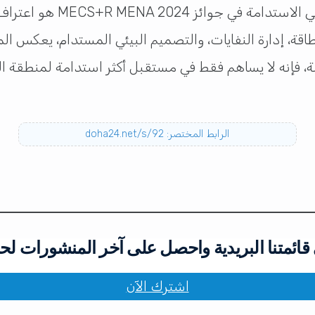
إن فوز لولو مول الخور بجا
ة، إدارة النفايات، والتصميم البيئي المستدام، يعكس ال
امة، فإنه لا يساهم فقط في مستقبل أكثر استدامة لمنطقة ا
الرابط المختصر: doha24.net/s/92
ائمتنا البريدية واحصل على آخر المنشورات لح
اشترك الآن