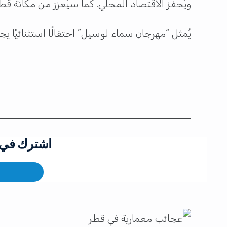
ويُحفز الاقتصاد المحلي. كما سيُعزز من مكانة قط
يُمثل “مهرجان سماء لوسيل” احتفالًا استثنائيًا يجمع
اشترك في ق