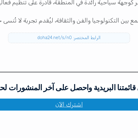
ر كوجهة سياحية رائدة في المنطقة، قادرة على تنظيم فعالي
 بين التكنولوجيا والفن والثقافة، ليُقدم تجربة لا تُنسى خلال
الرابط المختصر: doha24.net/s/n0
ائمتنا البريدية واحصل على آخر المنشورات لح
اشترك الآن