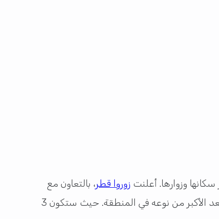
 سكانها وزوارها. أعلنت
زوروا قطر
، بالتعاون مع
الديار القطرية، عن تنظيم “مهرجان سماء لوسيل” في منطقة ميدان السعد من 3 إلى 5 أبريل 2025، والذي يُعد الأكبر من نوعه في المنطقة. حيث ستكون 3