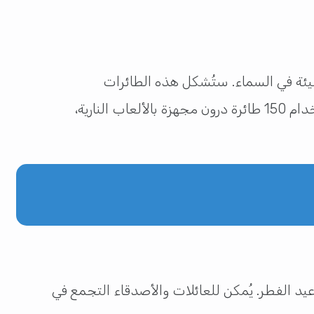
 لطائرات الدرون، حيث سيتم إطلاق أكثر من 3000 طائرة درون مضيئة في السماء. ستُشكل هذه الطائرات
تشكيلات ضوئية مذهلة تروي قصصًا بصرية وتُعبر عن الثقافة القطرية وتراثها. بالإضافة إلى ذلك، سيتم استخدام 150 طائرة درون مجهزة بالألعاب النارية،
يد الفطر. يُمكن للعائلات والأصدقاء التجمع في