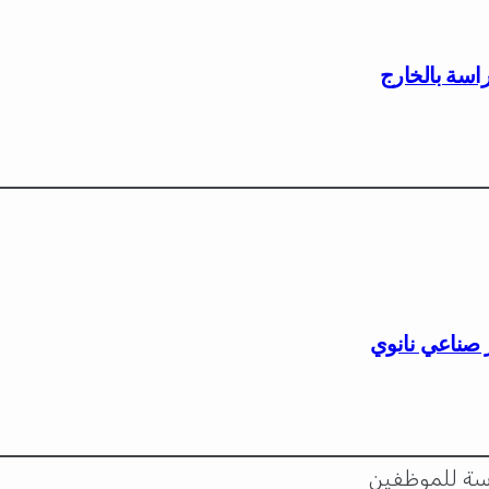
راسة بالخارج
 صناعي نانوي